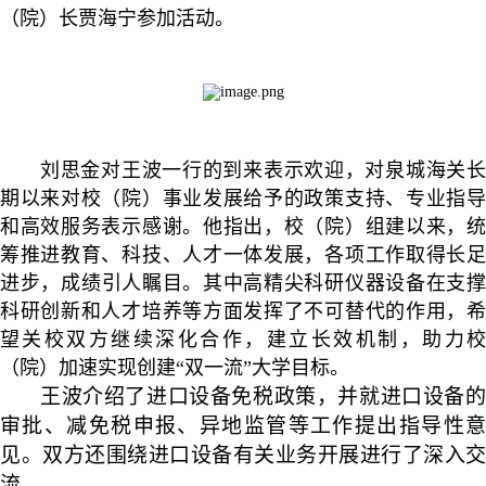
（院）长贾海宁参加活动
。
刘思金
对
王波
一行的到来表示欢迎，
对泉城海关
期以来对校（院）事业发展
给予的政策支持、专业指
和高效服务表示感谢。
他指出，校（院）组建以来，
筹推进教育、科技、人才一体发展，
各项工作
取得长
进步
，成绩
引人瞩目。其中
高精尖科研仪器设备在支
科研创新和人才培养等方面发挥了不可替代的作用，希
望关校
双方
继续深化合作，建立长效机制，助力
（院）加速实现创建
“双一流”大学
目标
。
王波
介绍了进口设备免税政策，
并
就进口设备
审批、减免税申报、异地监管等工作提出指导性意
见。
双方
还围绕
进口设备有关业务开展进行了深入交
流。